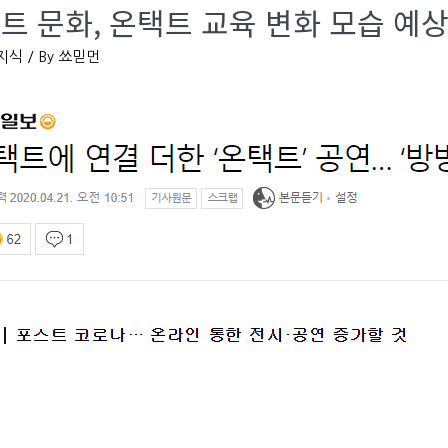
트 문화, 온택트 교육 변화 모습 예
 지식
/ By
쑈믿먼