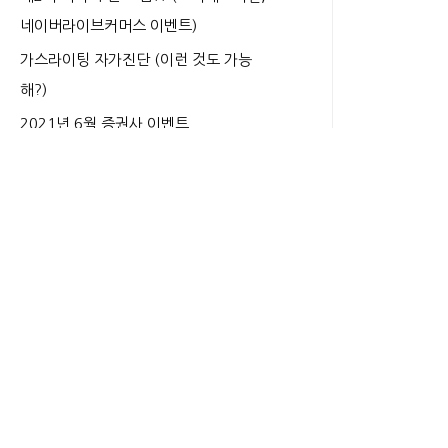
네이버라이브커머스 이벤트)
가스라이팅 자가진단 (이런 것도 가능
해?)
2021년 6월 증권사 이벤트
동물의 숲 초기화 하는 법 (모동숲 리셋
방법)
혀 클리너, 치실 등 구강 건강 위해 새겨
야 할 상식 13가지
선크림 조작 SPF 표기, 식약처 “화장품법
위반” 결론
김태진 재재 논란 (김태진의 자폭, 과거
논란 발굴 등 완패)
라띠어리 선크림 3주 사용 후기 (좁쌀여
드름, 트러블피부 추천)