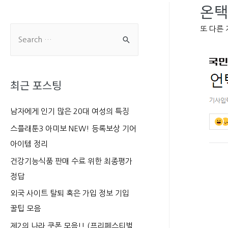
온택
또 다른
S
e
a
r
최근 포스팅
c
h
남자에게 인기 많은 20대 여성의 특징
f
스플래툰3 아미보 NEW! 등록보상 기어
o
아이템 정리
r
건강기능식품 판매 수료 위한 최종평가
:
정답
외국 사이트 탈퇴 혹은 가입 정보 기입
꿀팁 모음
제2의 나라 쿠폰 모음!! (프리페스티벌,