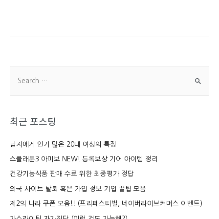
원
의
골
목
식
S
당
e
BGM
a
r
최근 포스팅
c
h
남자에게 인기 많은 20대 여성의 특징
f
스플래툰3 아미보 NEW! 등록보상 기어 아이템 정리
o
건강기능식품 판매 수료 위한 최종평가 정답
r
외국 사이트 탈퇴 혹은 가입 정보 기입 꿀팁 모음
:
제2의 나라 쿠폰 모음!! (프리페스티벌, 네이버라이브커머스 이벤트)
가스라이팅 자가진단 (이런 것도 가능해?)