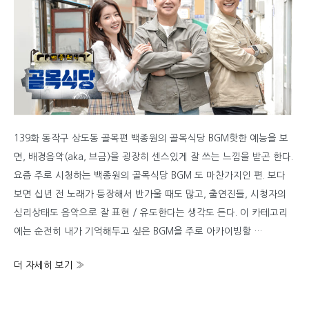
139화 동작구 상도동 골목편 백종원의 골목식당 BGM핫한 예능을 보
면, 배경음악(aka, 브금)을 굉장히 센스있게 잘 쓰는 느낌을 받곤 한다.
요즘 주로 시청하는 백종원의 골목식당 BGM 도 마찬가지인 편. 보다
보면 십년 전 노래가 등장해서 반가울 때도 많고, 출연진들, 시청자의
심리상태도 음악으로 잘 표현 / 유도한다는 생각도 든다. 이 카테고리
에는 순전히 내가 기억해두고 싶은 BGM을 주로 아카이빙할 …
201014
더 자세히 보기 »
백
종