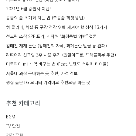
2021년 6월 증권사 이벤트
동물의 숲 초기화 하는 법 (모동숲 리셋 방법)
혀 클리너, 치실 등 구강 건강 위해 새겨야 할 상식 13가지
선크림 조작 SPF 표기, 식약처 “화장품법 위반” 결론
김태진 재재 논란 (김태진의 자폭, 과거논란 발굴 등 완패)
라띠어리 선크림 3주 사용 후기 (좁쌀여드름, 트러블피부 추천)
미토피아 mii 배역 바꾸는 법 (Feat. 닌텐도 스위치 타이틀)
서울대 과잠 구매하는 곳 추천, 가격 정보
평점 높은 LG 모니터 가격비교 추천모음 파는 곳
추천 카테고리
BGM
TV 맛집
건강 꿀팁